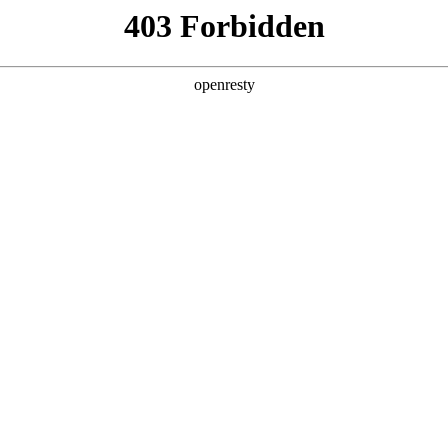
产品及服务
行业解决方案
合作伙伴
投资者关系
尖科技公司的长期深度合作，构建起覆盖企业数字化转型全产业链、全
的数字化产品技术镜像。